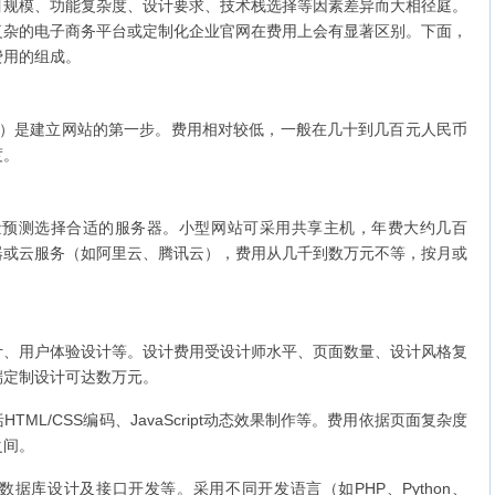
目规模、功能复杂度、设计要求、技术栈选择等因素差异而大相径庭。
复杂的电子商务平台或定制化企业官网在费用上会有显著区别。下面，
费用的组成。
cn等）是建立网站的第一步。费用相对较低，一般在几十到几百元人民币
度。
量预测选择合适的服务器。小型网站可采用共享主机，年费大约几百
器或云服务（如阿里云、腾讯云），费用从几千到数万元不等，按月或
计、用户体验设计等。设计费用受设计师水平、页面数量、设计风格复
端定制设计可达数万元。
ML/CSS编码、JavaScript动态效果制作等。费用依据页面复杂度
之间。
据库设计及接口开发等。采用不同开发语言（如PHP、Python、